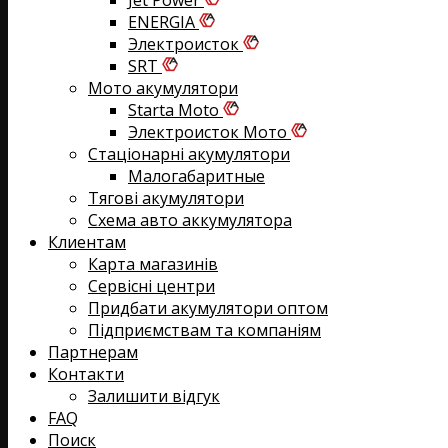
Jet Power
ENERGIA
Электроисток
SRT
Мото акумулятори
Starta Moto
Электроисток Мото
Стаціонарні акумулятори
Малогабаритные
Тягові акумулятори
Схема авто аккумулятора
Клиентам
Карта магазинів
Сервісні центри
Придбати акумулятори оптом
Підприємствам та компаніям
Партнерам
Контакти
Залишити відгук
FAQ
Поиск