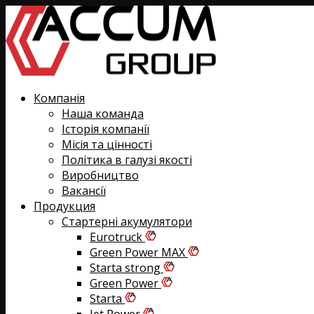
Компанія
Наша команда
Історія компанії
Місія та цінності
Політика в галузі якості
Виробництво
Вакансії
Продукция
Стартерні акумулятори
Eurotruck
Green Power MAX
Starta strong
Green Power
Starta