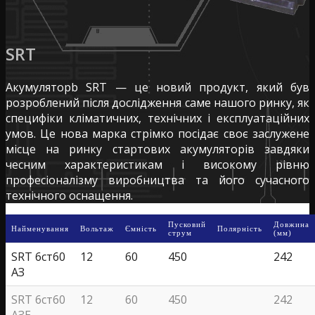
SRT
Акумуляторb SRT — це новий продукт, який був
розроблений після дослідження саме нашого ринку, як
специфіки кліматичних, технічних і експлуатаційних
умов. Це нова марка стрімко посідає своє заслужене
місце на ринку стартових акумуляторів завдяки
чесним характеристикам і високому рівню
професіоналізму виробництва та його сучасного
технічного оснащення.
Пусковий
Довжина
Найменування
Вольтаж
Ємність
Полярність
струм
(мм)
SRT 6ст60
12
60
450
242
АЗ
SRT 6ст60
12
60
450
242
АЗE