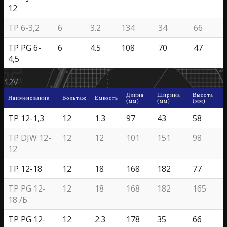
12
TP 6-3,2
6
3.2
134
34
66
TP PG 6-
6
4.5
108
70
47
4,5
12V
Длина
Ширина
Высота
Наименование
Вольтаж
Емкость
(мм)
(мм)
(мм)
ТР 12-1,3
12
1.3
97
43
58
TP DJW 12-
12
12
101
151
98
12
TP 12-18
12
18
168
182
77
TP PG 12-
12
18
168
182
165
18 /Б
ТР PG 12-
12
2.3
178
35
66