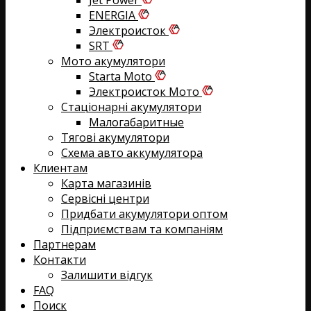
Jet Power
ENERGIA
Электроисток
SRT
Мото акумулятори
Starta Moto
Электроисток Мото
Стаціонарні акумулятори
Малогабаритные
Тягові акумулятори
Схема авто аккумулятора
Клиентам
Карта магазинів
Сервісні центри
Придбати акумулятори оптом
Підприємствам та компаніям
Партнерам
Контакти
Залишити відгук
FAQ
Поиск