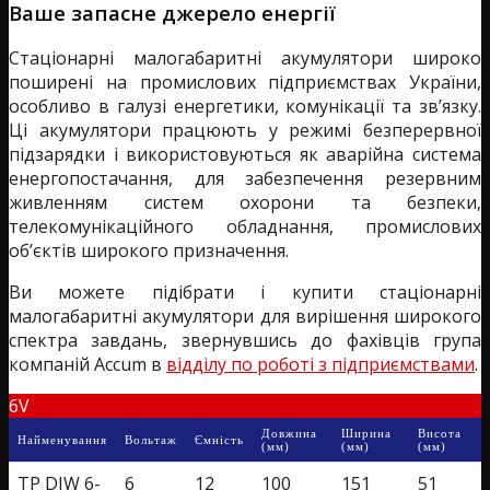
Ваше запасне джерело енергії
Стаціонарні малогабаритні акумулятори широко
поширені на промислових підприємствах України,
особливо в галузі енергетики, комунікації та зв’язку.
Ці акумулятори працюють у режимі безперервної
підзарядки і використовуються як аварійна система
енергопостачання, для забезпечення резервним
живленням систем охорони та безпеки,
телекомунікаційного обладнання, промислових
об’єктів широкого призначення.
Ви можете підібрати і купити стаціонарні
малогабаритні акумулятори для вирішення широкого
спектра завдань, звернувшись до фахівців група
компаній Accum в
відділу по роботі з підприємствами
.
6V
Довжина
Ширина
Висота
Найменування
Вольтаж
Ємність
(мм)
(мм)
(мм)
TP DJW 6-
6
12
100
151
51