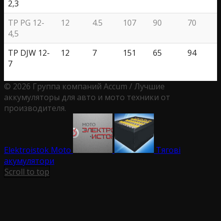
2,3
TP PG 12-
12
4.5
107
90
70
4,5
TP DJW 12-
12
7
151
65
94
7
© 2026 Группа компаний Accum / Лучшие
аккумуляторы для авто и мото техники от
производителя.
Elektroistok Moto
Тягові
акумулятори
Scroll to top